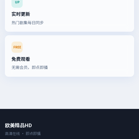
UP
实时更新
热门剧集每日同步
FREE
免费观看
无需会员，即点即播
欧美精品HD
高清在线 · 即点即播