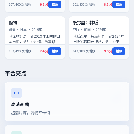
节奏张弛有度，对白简洁有力，
真实细腻的情感刻画见长，细节
167,400
次播放
9.2
分
播放
162,833
次播放
8.5
分
播放
角色动机清晰可信。适合周末
伏笔贯穿全片，回看时会有新
沉…
的…
99:12
37:22
怪物
纸钞屋：韩版
怪物
纸钞屋：韩版
独播
4K
剧情
·
日本
·
2019
年
犯罪
·
韩国
·
2024
年
《怪物》是一部2019年上映的日
《纸钞屋：韩版》是一部2024年
本电影，类型为剧情。故事以真
上映的韩国电视剧，类型为犯
实细腻的情感刻画见长，多条人
罪。剧情在悬念与温情之间反复
159,499
次播放
7.4
分
播放
149,389
次播放
9.0
分
播放
物线并行推进，最终在关键节
切换，对白简洁有力，角色动机
点…
清…
平台亮点
HD
高清画质
超清片源，流畅不卡顿