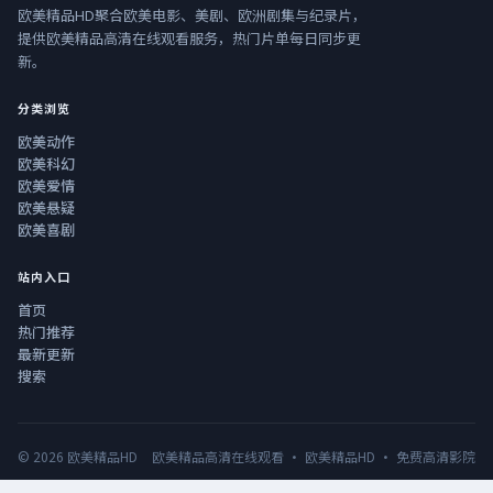
欧美精品HD聚合欧美电影、美剧、欧洲剧集与纪录片，
提供欧美精品高清在线观看服务，热门片单每日同步更
新。
分类浏览
欧美动作
欧美科幻
欧美爱情
欧美悬疑
欧美喜剧
站内入口
首页
热门推荐
最新更新
搜索
©
2026
欧美精品HD
欧美精品高清在线观看 · 欧美精品HD · 免费高清影院