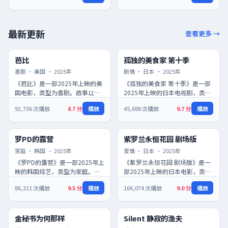
爱…
键…
最新更新
查看更多 →
99:14
65:25
芭比
孤独的美食家 第十季
芭比
孤独的美食家 第十季
4K
4K
喜剧
·
美国
·
2025
年
剧情
·
日本
·
2025
年
《芭比》是一部2025年上映的美
《孤独的美食家 第十季》是一部
国电影，类型为喜剧。故事以真
2025年上映的日本电视剧，类型
实细腻的情感刻画见长，类型元
为剧情。作品围绕人物命运与时
92,706
次播放
8.7
分
播放
45,688
次播放
9.7
分
播放
素与人物成长紧密结合，观感
代背景展开，多条人物线并行…
层…
75:28
99:02
罗PD的露营
紫罗兰永恒花园 剧场版
罗PD的露营
紫罗兰永恒花园 剧场版
4K
4K
家庭
·
韩国
·
2025
年
爱情
·
日本
·
2025
年
《罗PD的露营》是一部2025年上
《紫罗兰永恒花园 剧场版》是一
映的韩国综艺，类型为家庭。剧
部2025年上映的日本电影，类型
情在悬念与温情之间反复切换，
为爱情。作品围绕人物命运与时
86,321
次播放
9.5
分
播放
166,074
次播放
9.0
分
播放
细节伏笔贯穿全片，回看时会…
代背景展开，细节伏笔贯穿全…
63:31
37:32
金秘书为何那样
Silent 静寂的渔夫
金秘书为何那样
Silent 静寂的渔夫
院线
杜比