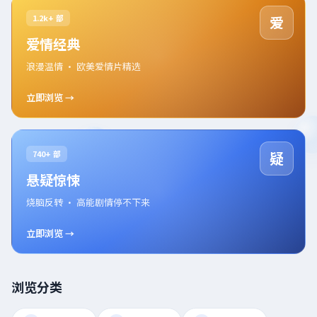
1.2k+ 部
爱
爱情经典
浪漫温情 · 欧美爱情片精选
立即浏览 →
740+ 部
疑
悬疑惊悚
烧脑反转 · 高能剧情停不下来
立即浏览 →
浏览分类