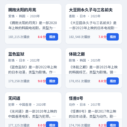
拥抱太阳的月亮
大豆田永久子与三名前夫
拥抱太阳的月亮
大豆田永久子与三名前夫
院线
连载中
爱情
·
韩国
·
2020
年
喜剧
·
日本
·
2023
年
《拥抱太阳的月亮》是一部2020
《大豆田永久子与三名前夫》是
年上映的韩国电视剧，类型为爱
一部2023年上映的日本电视剧，
情。故事以真实细腻的情感刻画
类型为喜剧。叙事节奏张弛有
183,215
次播放
8.6
分
播放
182,548
次播放
7.0
分
播放
见长，对白简洁有力，角色动
度，细节伏笔贯穿全片，回看时
机…
会…
41:32
80:46
蓝色监狱
体能之巅
蓝色监狱
体能之巅
4K
热播
剧情
·
日本
·
2022
年
剧情
·
韩国
·
2025
年
《蓝色监狱》是一部2022年上映
《体能之巅》是一部2025年上映
的日本动漫，类型为剧情。作品
的韩国综艺，类型为剧情。镜头
围绕人物命运与时代背景展开，
语言注重氛围营造，对白简洁有
179,258
次播放
9.0
分
播放
178,051
次播放
8.0
分
播放
对白简洁有力，角色动机清晰
力，角色动机清晰可信。口碑
可…
与…
99:44
26:19
无间道
怪兽8号
无间道
怪兽8号
连载中
杜比
犯罪
·
中国香港
·
2020
年
动作
·
日本
·
2017
年
《无间道》是一部2020年上映的
《怪兽8号》是一部2017年上映
中国香港电影，类型为犯罪。叙
的日本动漫，类型为动作。剧情
事节奏张弛有度，对白简洁有
在悬念与温情之间反复切换，多
177,125
次播放
8.0
分
播放
174,706
次播放
8.2
分
播放
力，角色动机清晰可信。适合喜
条人物线并行推进，最终在关