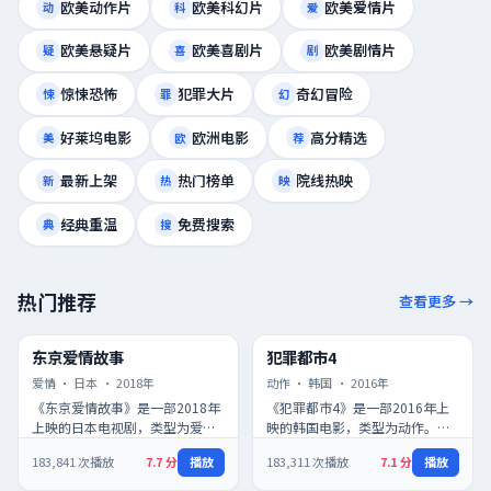
欧美动作片
欧美科幻片
欧美爱情片
动
科
爱
欧美悬疑片
欧美喜剧片
欧美剧情片
疑
喜
剧
惊悚恐怖
犯罪大片
奇幻冒险
悚
罪
幻
好莱坞电影
欧洲电影
高分精选
美
欧
荐
最新上架
热门榜单
院线热映
新
热
映
经典重温
免费搜索
典
搜
热门推荐
查看更多 →
29:46
99:56
东京爱情故事
犯罪都市4
东京爱情故事
犯罪都市4
杜比
连载中
爱情
·
日本
·
2018
年
动作
·
韩国
·
2016
年
《东京爱情故事》是一部2018年
《犯罪都市4》是一部2016年上
上映的日本电视剧，类型为爱
映的韩国电影，类型为动作。镜
情。剧情在悬念与温情之间反复
头语言注重氛围营造，类型元素
183,841
次播放
7.7
分
播放
183,311
次播放
7.1
分
播放
切换，多条人物线并行推进，最
与人物成长紧密结合，观感层
终…
次…
66:31
55:38